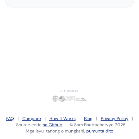
FEATURED BY
FAQ
|
Compare
|
How It Works
|
Blog
|
Privacy Policy
|
Source code
sa Github
. ©
Sam Bhattacharyya
2026
Mga isyu, tanong o mungkahi,
pumunta dito