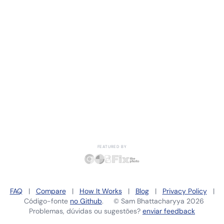
FEATURED BY
FAQ
|
Compare
|
How It Works
|
Blog
|
Privacy Policy
|
Código-fonte
no Github
. ©
Sam Bhattacharyya
2026
Problemas, dúvidas ou sugestões?
enviar feedback